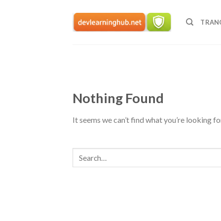
Skip
to
TRAN
content
Nothing Found
It seems we can’t find what you’re looking fo