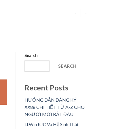
-
-
Search
SEARCH
Recent Posts
HƯỚNG DẪN ĐĂNG KÝ
XX88 CHI TIẾT TỪ A-Z CHO
NGƯỜI MỚI BẮT ĐẦU
LLWin KJC Và Hệ Sinh Thái