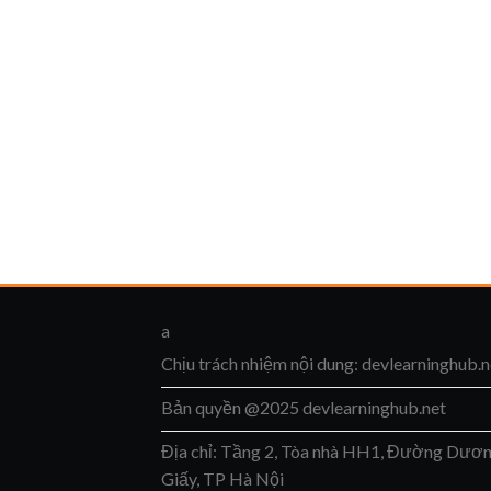
a
Chịu trách nhiệm nội dung: devlearninghub.n
Bản quyền @2025 devlearninghub.net
Địa chỉ: Tầng 2, Tòa nhà HH1, Đường Dươ
Giấy, TP Hà Nội