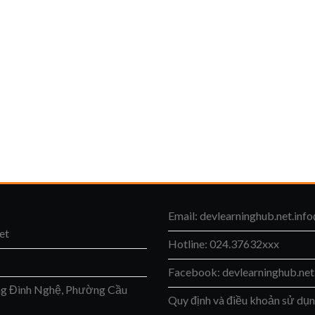
Email:
devlearninghub.net.inf
et
Hotline: 024.37632xxx
Facebook: devlearninghub.net
ng Đình Nghệ, Phường Cầu
Quy định và điều khoản sử dụ